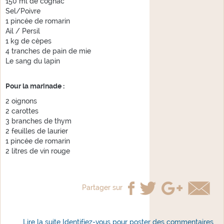
150 ml de cognac
Sel/Poivre
1 pincée de romarin
Ail / Persil
1 kg de cèpes
4 tranches de pain de mie
Le sang du lapin
Pour la marinade :
2 oignons
2 carottes
3 branches de thym
2 feuilles de laurier
1 pincée de romarin
2 litres de vin rouge
Partager sur
Lire la suite
de Civet de lapin
Identifiez-vous
pour poster des commentaires