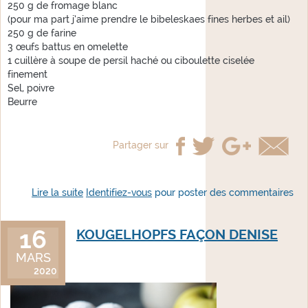
250 g de fromage blanc
(pour ma part j’aime prendre le bibeleskaes fines herbes et ail)
250 g de farine
3 œufs battus en omelette
1 cuillère à soupe de persil haché ou ciboulette ciselée
finement
Sel, poivre
Beurre
Partager sur
Lire la suite
de Kaesknepfle
Identifiez-vous
pour poster des commentaires
16
KOUGELHOPFS FAÇON DENISE
MARS
2020