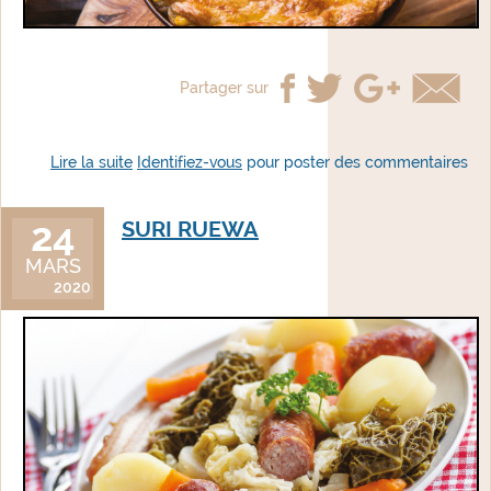
Partager sur
Lire la suite
de Tourte aux pommes de terre et camembert
Identifiez-vous
pour poster des commentaires
24
SURI RUEWA
MARS
2020