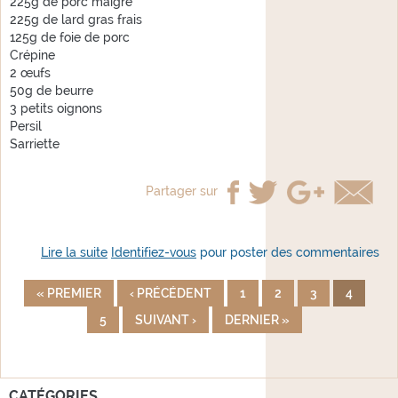
225g de porc maigre
225g de lard gras frais
125g de foie de porc
Crépine
2 œufs
50g de beurre
3 petits oignons
Persil
Sarriette
Partager sur
Lire la suite
de Farcis Orléanais
Identifiez-vous
pour poster des commentaires
« PREMIER
‹ PRÉCÉDENT
1
2
3
4
PAGES
5
SUIVANT ›
DERNIER »
CATÉGORIES