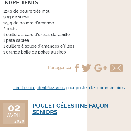
INGRÉDIENTS
125g de beurre très mou
90g de sucre
125g de poudre d’amande
2 œufs
1 cuillère à café d’extrait de vanille
1 pâte sablée
1 cuillère à soupe d’amandes effilées
1 grande boîte de poires au sirop
Partager sur
Lire la suite
de tarte Bourdaloue
Identifiez-vous
pour poster des commentaires
02
POULET CÉLESTINE FAÇON
SENIORS
AVRIL
2020