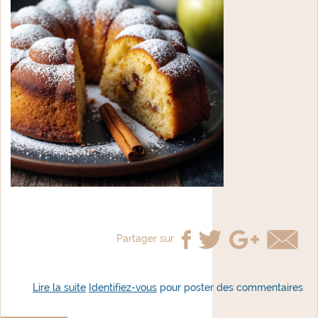
Partager sur
Lire la suite
de Kougelhopfs façon Denise
Identifiez-vous
pour poster des commentaires