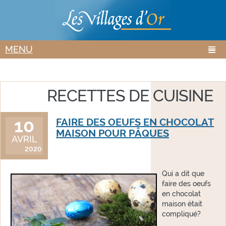
Aller au
Skip to
contenu
navigation
principal
MENU
RECETTES DE CUISINE
10
FAIRE DES OEUFS EN CHOCOLAT
MAISON POUR PÂQUES
AVRIL
2020
Qui a dit que
faire des oeufs
en chocolat
maison était
compliqué?