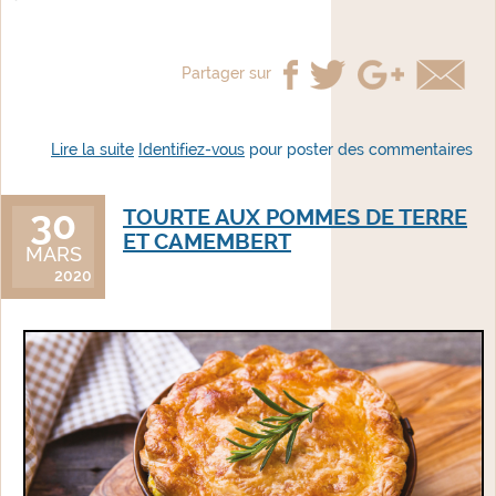
Partager sur
Lire la suite
de Poulet Célestine façon seniors
Identifiez-vous
pour poster des commentaires
30
TOURTE AUX POMMES DE TERRE
ET CAMEMBERT
MARS
2020