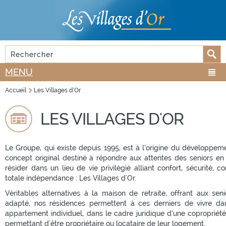
Aller au
Skip to
contenu
navigation
principal
Rechercher
FORMULAIRE DE RECHERCHE
MENU
Accueil
Les Villages d'Or
VOUS ÊTES ICI
LES VILLAGES D'OR
Le Groupe, qui existe depuis 1995, est à l’origine du développem
concept original destiné à répondre aux attentes des seniors en
résider dans un lieu de vie privilégié alliant confort, sécurité, co
totale indépendance : Les Villages d'Or.
Véritables alternatives à la maison de retraite, offrant aux sen
adapté, nos résidences permettent à ces derniers de vivre dan
appartement individuel, dans le cadre juridique d’une copropriété
permettant d'être propriétaire ou locataire de leur logement.