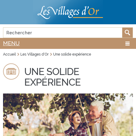
Aller au
Skip to
contenu
navigation
principal
Rechercher
FORMULAIRE DE RECHERCHE
MENU
Accueil
Les Villages d'Or
Une solide expérience
VOUS ÊTES ICI
UNE SOLIDE
EXPÉRIENCE