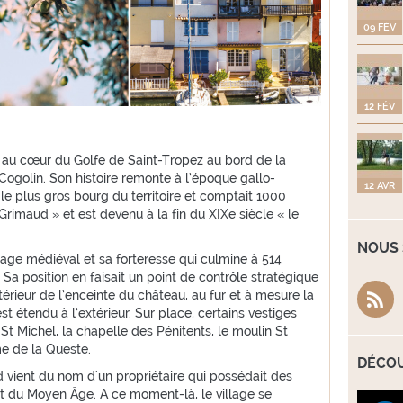
09 FÉV
12 FÉV
 au cœur du Golfe de Saint-Tropez au bord de la
ogolin. Son histoire remonte à l’époque gallo-
12 AVR
le plus gros bourg du territoire et comptait 1000
e Grimaud » et est devenu à la fin du XIXe siècle « le
NOUS 
llage médiéval et sa forteresse qui culmine à 514
Sa position en faisait un point de contrôle stratégique
ntérieur de l’enceinte du château, au fur et à mesure la
st étendu à l’extérieur. Sur place, certains vestiges
St Michel, la chapelle des Pénitents, le moulin St
e de la Queste.
DÉCOU
 vient du nom d'un propriétaire qui possédait des
but du Moyen Âge. A ce moment-là, le village se