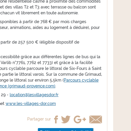
zone résidentielle calme à proximité des commodités
et des villas T2 et T3 avec terrasse ou balcon sont
ù chacun vit librement en toute autonomie.
isponibles à partir de 768 € par mois charges
seur, animations, aides au logement à déduire), pour
.
 partir de 257 500 € (éligible dispositif de
ssibilité grâce aux différentes lignes de bus qui la
arlib n°7761, 7762 et 7733) et grâce à la facilité
ours cyclable parcoure le littoral de Six-Fours à Saint
 partie le littoral varois. Sur la commune de Grimaud,
onge le littoral sur environ 5,5km (
Parcours cyclable
vence (grimaud-provence.com)
.
 29 -
location@lesvillagesdor.fr
rnet
www.les-villages-dor.com
Partager sur