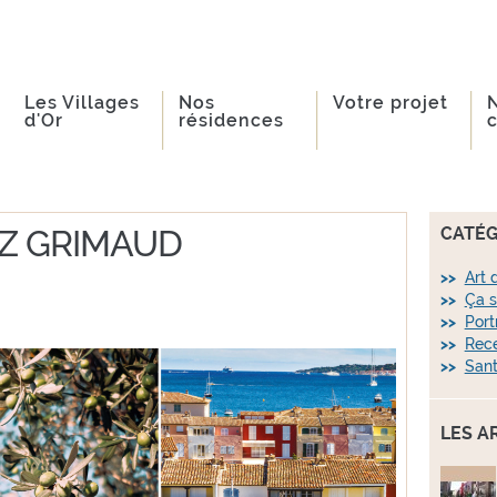
Les Villages
Nos
Votre projet
d'Or
résidences
Z GRIMAUD
CATÉG
Art 
Ça s
Port
Rece
Sant
LES A