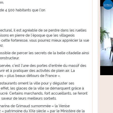
om.
de 4 500 habitants que l’on
ectural, il est agréable de se perdre dans les ruelles
isons en pierre de l'époque que les villageois
 cette forteresse, vous pourrez mieux apprécier la vue
ez.
ossible de percer les secrets de la belle citadelle ainsi
onstructeur.
ervée, c’est l’une des portes d’entrée du massif des
rir et à pratiquer des activités de plein air. La
es « plus beaux détours de France ».
staurants ornent la ville pour y déguster ses
effet, les glaces de la ville se démarquent grâce à
sucré. Certains marchands, fort accueillants, se feront
a saveur de leurs meilleurs sorbets.
a marina de Grimaud surnommée « la Venise
 « patrimoine du XXe siècle » par le Ministère de la