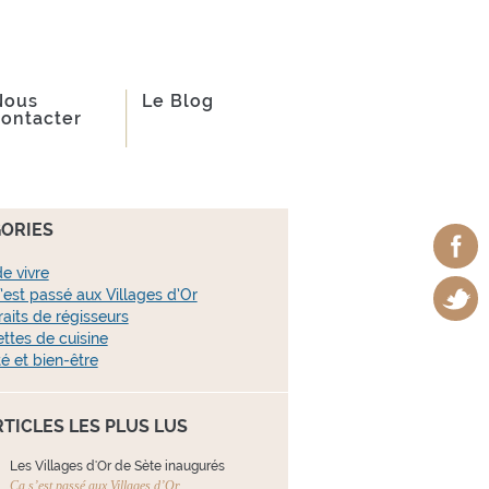
Nous
Le Blog
contacter
ORIES
de vivre
’est passé aux Villages d’Or
raits de régisseurs
ttes de cuisine
é et bien-être
RTICLES LES PLUS LUS
Les Villages d'Or de Sète inaugurés
Ça s’est passé aux Villages d’Or