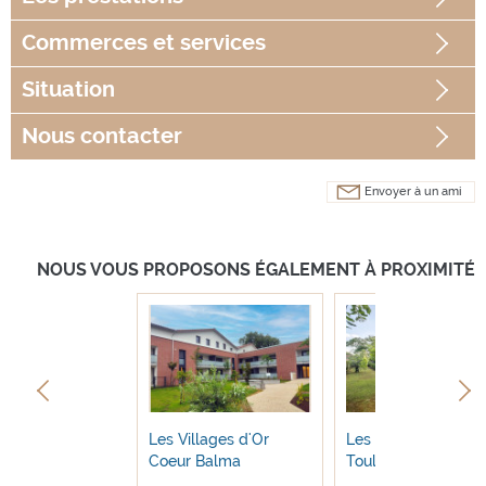
Commerces
et services
Situation
Nous contacter
Envoyer à un ami
NOUS VOUS PROPOSONS ÉGALEMENT À PROXIMITÉ
llages d’Or
Les Villages d'Or
Les Villages d’Or
ille
Coeur Balma
Toulouse Saint Sim