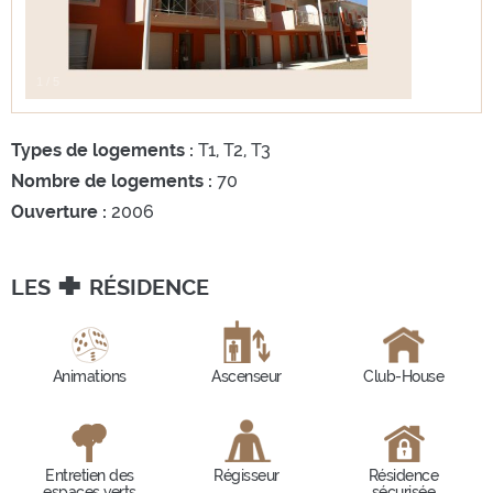
1
/
5
Types de logements :
T1, T2, T3
Nombre de logements :
70
Ouverture :
2006
+
LES
RÉSIDENCE
Animations
Ascenseur
Club-House
Entretien des
Régisseur
Résidence
espaces verts
sécurisée