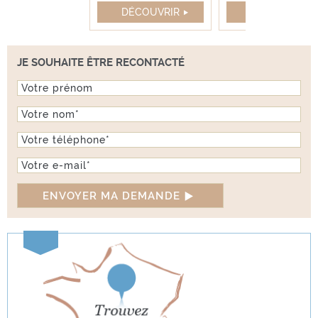
ÉCOUVRIR
DÉCOUVRIR
DÉCOUVRIR
JE SOUHAITE ÊTRE RECONTACTÉ
Prénom
Nom
*
llages d’Or
Téléphone
*
se Lalande
E-mail
*
ÉCOUVRIR