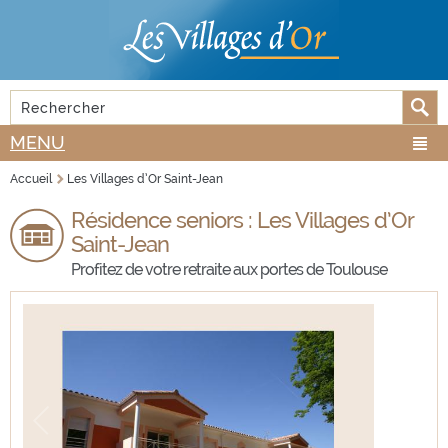
Aller au
Skip to
contenu
navigation
principal
Rechercher
FORMULAIRE DE RECHERCHE
MENU
Accueil
Les Villages d’Or Saint-Jean
VOUS ÊTES ICI
Résidence seniors : Les Villages d’Or
Saint-Jean
Profitez de votre retraite aux portes de Toulouse