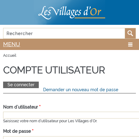
Aller au
Skip to
contenu
navigation
principal
Rechercher
FORMULAIRE DE RECHERCHE
MENU
Accueil
VOUS ÊTES ICI
COMPTE UTILISATEUR
Se connecter
(onglet actif)
Demander un nouveau mot de passe
ONGLETS PRINCIPAUX
Nom d'utilisateur
*
Saisissez votre nom d'utilisateur pour Les Villages d'Or.
Mot de passe
*