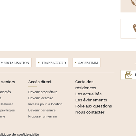
MMERCIALISATION
TRANSACCORD
SAGESTIMM
 seniors
Accès direct
Carte des
résidences
adaptés
Devenir propriétaire
Les actualités
s
Devenir locataire
Les évènements
club-house
Investir pour la location
Foire aux questions
rivilégiés
Devenir partenaire
Nous contacter
arte
Proposer un terrain
litique de confidentialité