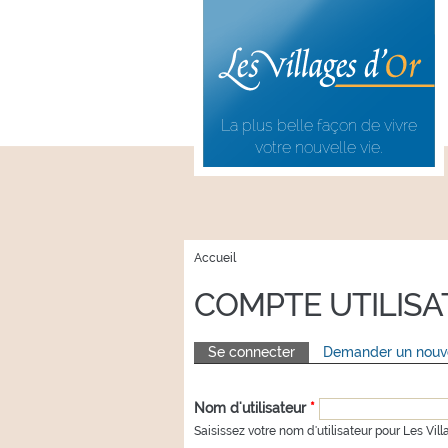
Aller au
Skip to
contenu
navigation
principal
La plus belle façon de vivre
votre nouvelle vie.
Accueil
VOUS ÊTES ICI
COMPTE UTILIS
Se connecter
(onglet actif)
Demander un nouv
ONGLETS PRINCIPAUX
Nom d'utilisateur
*
Saisissez votre nom d'utilisateur pour Les Vill