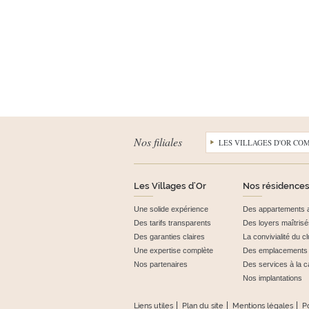
Nos filiales
LES VILLAGES D'OR CO
Les Villages d'Or
Nos résidences
Une solide expérience
Des appartements 
Des tarifs transparents
Des loyers maîtrisé
Des garanties claires
La convivialité du 
Une expertise complète
Des emplacements p
Nos partenaires
Des services à la c
Nos implantations
Liens utiles
Plan du site
Mentions légales
Po