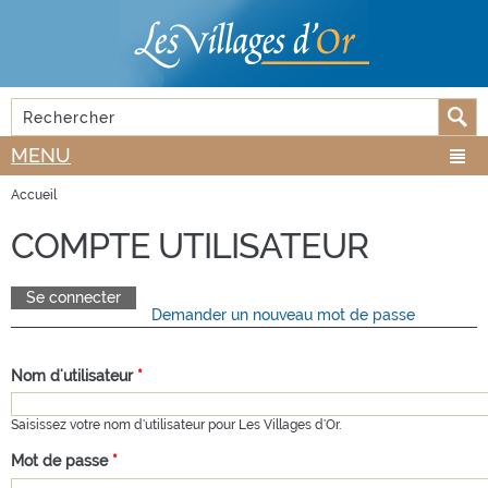
Aller au
Skip to
contenu
navigation
principal
Rechercher
FORMULAIRE DE RECHERCHE
MENU
Accueil
VOUS ÊTES ICI
COMPTE UTILISATEUR
Se connecter
(onglet actif)
Demander un nouveau mot de passe
ONGLETS PRINCIPAUX
Nom d'utilisateur
*
Saisissez votre nom d'utilisateur pour Les Villages d'Or.
Mot de passe
*